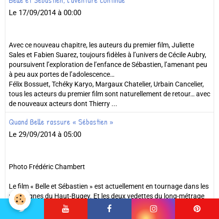
Belle et Sébastien, l'aventure continue
Le 17/09/2014
à 00:00
Avec ce nouveau chapitre, les auteurs du premier film, Juliette
Sales et Fabien Suarez, toujours fidèles à l’univers de Cécile Aubry,
poursuivent l’exploration de l’enfance de Sébastien, l’amenant peu
à peu aux portes de l’adolescence…
Félix Bossuet, Tchéky Karyo, Margaux Chatelier, Urbain Cancelier,
tous les acteurs du premier film sont naturellement de retour… avec
de nouveaux acteurs dont Thierry ...
Quand Belle rassure « Sébastien »
Le 29/09/2014
à 05:00
Photo Frédéric Chambert
Le film « Belle et Sébastien » est actuellement en tournage dans les
montagnes du Haut-Bugey. Et les deux vedettes du long-métrage
ont donné le coup d’envoi d’USO - Clermont. Belle, un magnifique
patou, est restée stoïque malgré le bruit du stade. Félix Bossuet, le