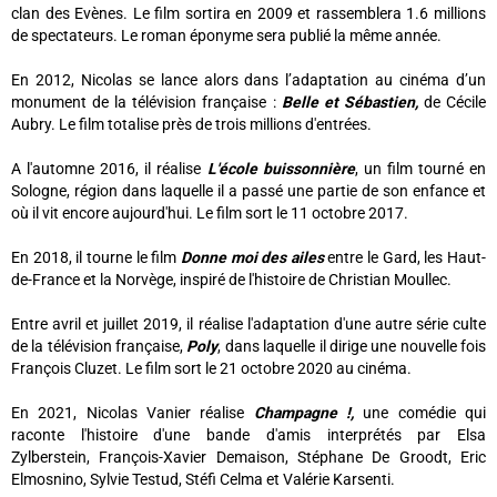
clan des Evènes. Le film sortira en 2009 et rassemblera 1.6 millions
de spectateurs. Le roman éponyme sera publié la même année.
En 2012, Nicolas se lance alors dans l’adaptation au cinéma d’un
monument de la télévision française :
Belle et Sébastien,
de Cécile
Aubry. Le film totalise près de trois millions d'entrées.
A l'automne 2016, il réalise
L'école buissonnière
, un film tourné en
Sologne, région dans laquelle il a passé une partie de son enfance et
où il vit encore aujourd'hui. Le film sort le 11 octobre 2017.
En 2018, il tourne le film
Donne moi des ailes
entre le Gard, les Haut-
de-France et la Norvège, inspiré de l'histoire de Christian Moullec.
Entre avril et juillet 2019, il réalise l'adaptation d'une autre série culte
de la télévision française,
Poly
, dans laquelle il dirige une nouvelle fois
François Cluzet. Le film sort le 21 octobre 2020 au cinéma.
En 2021, Nicolas Vanier réalise
Champagne !,
une comédie qui
raconte l'histoire d'une bande d'amis interprétés par Elsa
Zylberstein, François-Xavier Demaison, Stéphane De Groodt, Eric
Elmosnino, Sylvie Testud, Stéfi Celma et Valérie Karsenti.