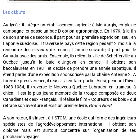
Les débuts
Au lycée, il intègre un établissement agricole à Montargis, en pleine
campagne, et passe un bac D option agronomique. En 1979, à la fin
de son année de seconde, il part pour sa première expéridion, seul, en
Laponie suédoise. Il traverse le pays cette région pedant 2 mois à la
rencontre des éleveurs de rennes. L'année suivante, il part pour le
Canada avec des amis. Ensemble, ils relient la ville de Schefferville au
Québec jusqu’à la baie d’Ungava en canoë. Il obtient son
baccalauréat en 1981 et décide de prendre une année sabatique. Il
étend parler d'une expédition sponsorisée par la chaîne Antenne 2. A
force de presévérence, il réussit à en faire partie. Ainsi, pendant l'hiver
1983-1984, il traverse le Nouveau-Québec Labrador en traîneau à
chien. Il est le plus jeune membre de la troupe composée de deux
Canadiens et deux Français. Il réalise le film « Coureurs des bois » qui
retrace son aventure et écrit un premier livre,
Grand Nord
.
A son retour, il s'inscrit à l'ISTOM, une école qui forme des ingénieurs
spécialistes de l’agrodéveloppement international. Il obtient son
diplome mais est surtout concentré sur l'organisation de ses
prochains voyages.