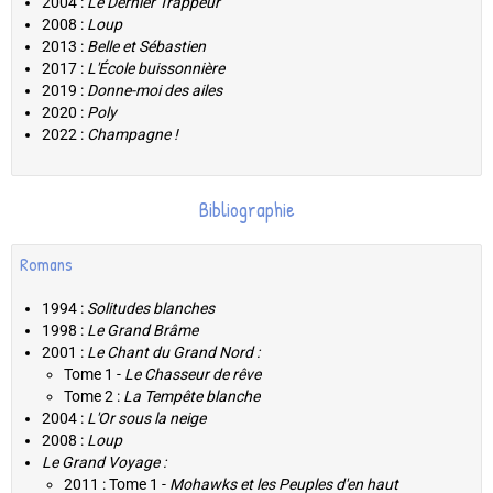
2004 :
Le Dernier Trappeur
2008 :
Loup
2013 :
Belle et Sébastien
2017 :
L'École buissonnière
2019 :
Donne-moi des ailes
2020 :
Poly
2022 :
Champagne !
Bibliographie
Romans
1994 :
Solitudes blanches
1998 :
Le Grand Brâme
2001 :
Le Chant du Grand Nord :
Tome 1 -
Le Chasseur de rêve
Tome 2 :
La Tempête blanche
2004 :
L'Or sous la neige
2008 :
Loup
Le Grand Voyage :
2011 : Tome 1 -
Mohawks et les Peuples d'en haut