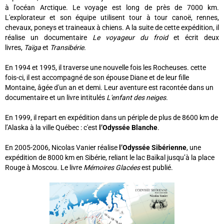
à l'océan Arctique. Le voyage est long de près de 7000 km.
L'explorateur et son équipe utilisent tour à tour canoë, rennes,
chevaux, poneys et traineaux à chiens. A la suite de cette expédition, il
réalise un documentaire
Le voyageur du froid
et écrit deux
livres,
Taïga
et
Transibérie.
En 1994 et 1995, il traverse une nouvelle fois les Rocheuses. cette
fois-ci, il est accompagné de son épouse Diane et de leur fille
Montaine, âgée d'un an et demi. Leur aventure est racontée dans un
documentaire et un livre intitulés
L'enfant des neiges
.
En 1999, il repart en expédition dans un périple de plus de 8600 km de
l’Alaska à la ville Québec : c'est
l’Odyssée Blanche
.
En 2005-2006, Nicolas Vanier réalise
l’Odyssée Sibérienne
, une
expédition de 8000 km en Sibérie, reliant le lac Baïkal jusqu’à la place
Rouge à Moscou. Le livre
Mémoires Glacées
est publié.