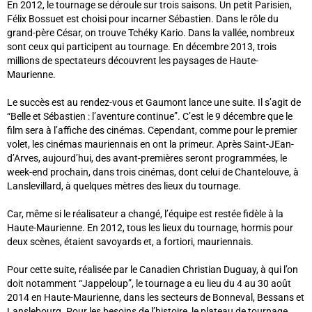
En 2012, le tournage se déroule sur trois saisons. Un petit Parisien,
Félix Bossuet est choisi pour incarner Sébastien. Dans le rôle du
grand-père César, on trouve Tchéky Kario. Dans la vallée, nombreux
sont ceux qui participent au tournage. En décembre 2013, trois
millions de spectateurs découvrent les paysages de Haute-
Maurienne.
Le succès est au rendez-vous et Gaumont lance une suite. Il s’agit de
“Belle et Sébastien : l’aventure continue”. C’est le 9 décembre que le
film sera à l’affiche des cinémas. Cependant, comme pour le premier
volet, les cinémas mauriennais en ont la primeur. Après Saint-JEan-
d’Arves, aujourd’hui, des avant-premières seront programmées, le
week-end prochain, dans trois cinémas, dont celui de Chantelouve, à
Lanslevillard, à quelques mètres des lieux du tournage.
Car, même si le réalisateur a changé, l’équipe est restée fidèle à la
Haute-Maurienne. En 2012, tous les lieux du tournage, hormis pour
deux scènes, étaient savoyards et, a fortiori, mauriennais.
Pour cette suite, réalisée par le Canadien Christian Duguay, à qui l’on
doit notamment “Jappeloup”, le tournage a eu lieu du 4 au 30 août
2014 en Haute-Maurienne, dans les secteurs de Bonneval, Bessans et
Lanslebourg. Pour les besoins de l’histoire, le plateau de tournage