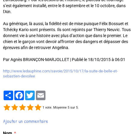
s’est également installé, entre le 8 septembre et le 10 octobre, dans
l’Ain.
Au générique, là aussi, la fidélité est de mise puisque Félix Bossuet et
Tchécky Kario sont présents. Ils sont rejoints par Thierry Neuvic. Tous
donnent vie à une histoire avec plus d’action que dans le premier. Le
chien et le garçon vont devoir affronter des dangers et dépasser des
épreuves afin de retrouver Angelina.
Par Agnès BRIANÇON-MARJOLLET | Publié le 18/10/2015 à 06:01
http://www.ledauphine.com/savoie/2015/10/17/la-suite-de-belle-et-
sebastien-devoilee
Partager
Facebook
Twitter
Email
1
vote. Moyenne
5
sur 5.
Ajouter un commentaire
Nom