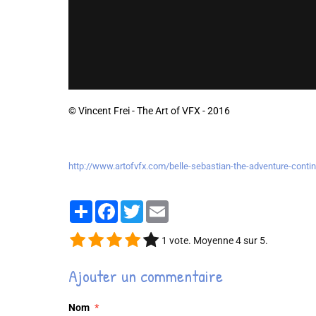
© Vincent Frei - The Art of VFX - 2016
http://www.artofvfx.com/belle-sebastian-the-adventure-cont
Partager
Facebook
Twitter
Email
1
vote. Moyenne
4
sur 5.
Ajouter un commentaire
Nom