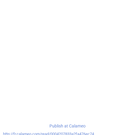
Publish at Calameo
http://fr.calameo.com/read/0004207833a2fa476ec74