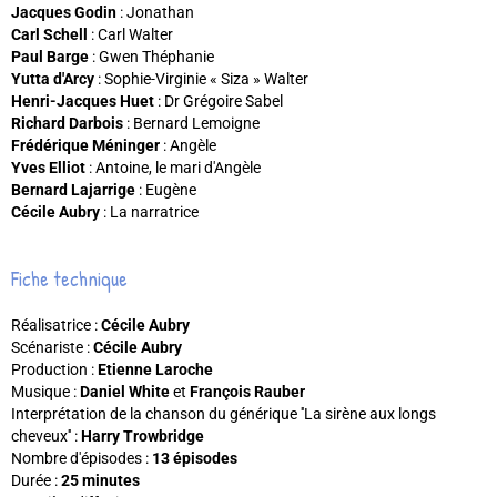
J
acques Godin
: Jonathan
Carl Schell
: Carl Walter
Paul Barge
: Gwen Théphanie
Yutta d'Arcy
: Sophie-Virginie « Siza » Walter
Henri-Jacques Huet
: Dr Grégoire Sabel
Richard Darbois
: Bernard Lemoigne
Frédérique Méninger
: Angèle
Yves Elliot
: Antoine, le mari d'Angèle
Bernard Lajarrige
: Eug
ène
Cécile Aubry
: La narratrice
Fiche technique
Réalisatrice :
Cécile Aubry
Scénariste :
Cécile Aubry
Production :
Etienne Laroche
Musique :
Daniel White
et
François Rauber
Interprétation de la chanson du générique ''La sirène aux longs
cheveux'' :
Harry Trowbridge
Nombre d'épisodes :
13 épisodes
Durée :
25 minutes