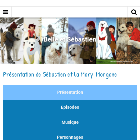
Belle et Sébastien
Présentation de Sébastien et la Mary-Morgane
Présentation
Episodes
Musique
Personnages