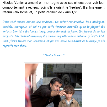
Nicolas Vanier a amené en montagne avec ses chiens pour voir leur
comportement avec eux, voir s'ils avaient le "feeling". Il a finalement
retenu Félix Bossuet, un petit Parisien de 7 ans 1/2.
"Félix s'est imposé comme une évidence... Un enfant remarquable, très intelligent,
sensible, courageux, et qui n'a pas cette tendance naturelle qu'on la plupart des
enfants à en faire des tonnes lorsqu'on leur demande de jouer. Son jeu est fin, le ton
est juste. Intériorisant beaucoup, il a dans le regard la même brillance qu'avait Mehdi.
Bref, j'avais trouvé mon Sébastien, et pas une seule fois durant ce tournage je n'ai
regretté mon choix.
~ Nicolas Vanier
~