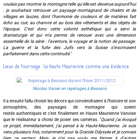
voulais pas montrer la montagne telle qu’elle est devenue aujourd’hui
: je souhaitais retrouver un paysage montagnard de chalets et de
villages en lauzes, dont l’harmonie de couleurs et de matières fait
écho au cuir, au chanvre et au bois des vêtements et des objets de
l’époque. C’est donc cette volonté esthétique qui a servi la
dramaturgie et qui m’a permis de renouer avec une dimension
essentielle de la série : l’aventure, le voyage et la notion de passage.
La guerre et la fuite des Juifs vers la Suisse s’inscrivaient
parfaitement dans cette continuité.
"
Lieux de tournage : la Haute Maurienne comme une évidence
Nicolas Vanier en repérages à Bessans
Il a ensuite fallu choisir les décors qui conviendraient à l'histoire et son
atmosphère, des paysages de montagne qui soient
restés authentiques et c'est finalement en Haute Maurienne Vanoise
que le réalisateur a choisi de poser ses caméras. "
Quand j’ai évoqué
ce projet, immédiatement, j’ai pensé à la Haute-Maurienne. Je suis
venu plusieurs fois, notamment pour la Grande Odyssée et je connais
bien ce secteur. Mais, je n’ai pas voulu me fermer à d’autres