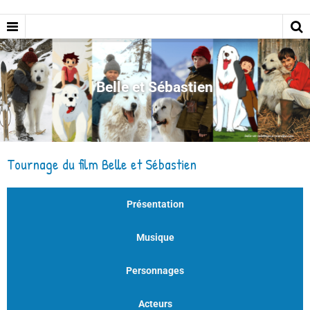
Belle et Sébastien
Tournage du film Belle et Sébastien
Présentation
Musique
Personnages
Acteurs