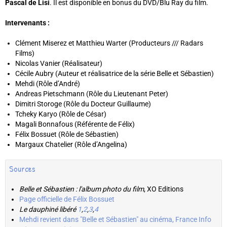
Pascal de Lisi
. Il est disponible en bonus du DVD/Blu Ray du film.
Intervenants :
Clément Miserez et Matthieu Warter (Producteurs /// Radars
Films)
Nicolas Vanier (Réalisateur)
Cécile Aubry (Auteur et réalisatrice de la série Belle et Sébastien)
Mehdi (Rôle d’André)
Andreas Pietschmann (Rôle du Lieutenant Peter)
Dimitri Storoge (Rôle du Docteur Guillaume)
Tcheky Karyo (Rôle de César)
Magali Bonnafous (Référente de Félix)
Félix Bossuet (Rôle de Sébastien)
Margaux Chatelier (Rôle d’Angelina)
Sources
Belle et Sébastien : l'album photo du film
, XO Editions
Page officielle de Félix Bossuet
Le dauphiné libéré
1
,
2
,
3
,
4
Mehdi revient dans "Belle et Sébastien" au cinéma, France Info