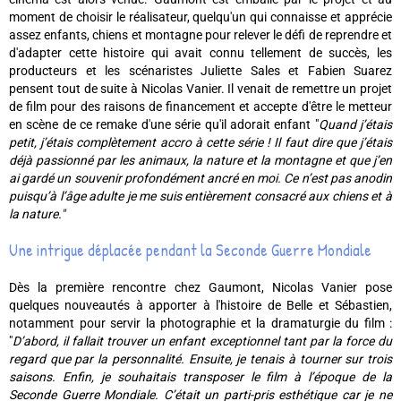
moment de choisir le réalisateur, quelqu'un qui connaisse et apprécie
assez enfants, chiens et montagne pour relever le défi de reprendre et
d'adapter cette histoire qui avait connu tellement de succès, les
producteurs et les scénaristes Juliette Sales et Fabien Suarez
pensent tout de suite à Nicolas Vanier. Il venait de remettre un projet
de film pour des raisons de financement et accepte d'être le metteur
en scène de ce remake d'une série qu'il adorait enfant "
Quand j’étais
petit, j’étais complètement accro à cette série ! Il faut dire que j’étais
déjà passionné par les animaux, la nature et la montagne et que j’en
ai gardé un souvenir profondément ancré en moi. Ce n’est pas anodin
puisqu’à l’âge adulte je me suis entièrement consacré aux chiens et à
la nature."
Une intrigue déplacée pendant la Seconde Guerre Mondiale
Dès la première rencontre chez Gaumont, Nicolas Vanier pose
quelques nouveautés à apporter à l'histoire de Belle et Sébastien,
notamment pour servir la photographie et la dramaturgie du film :
"
D’abord, il fallait trouver un enfant exceptionnel tant par la force du
regard que par la personnalité. Ensuite, je tenais à tourner sur trois
saisons. Enfin, je souhaitais transposer le film à l’époque de la
Seconde Guerre Mondiale. C’était un parti-pris esthétique car je ne