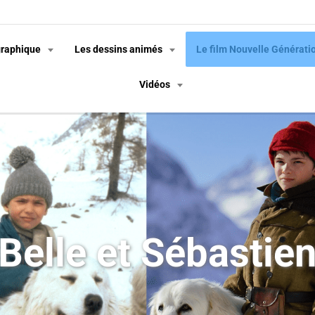
graphique
Les dessins animés
Le film Nouvelle Générati
Vidéos
Belle et Sébastie