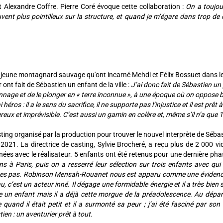
t Alexandre Coffre. Pierre Coré évoque cette collaboration :
On a toujour
ouvent plus pointilleux sur la structure, et quand je m’égare dans trop de
e jeune montagnard sauvage qu'ont incarné Mehdi et Félix Bossuet dans le fe
 ont fait de Sébastien un enfant de la ville :
J’ai donc fait de Sébastien un 
nage et de le plonger en « terre inconnue », à une époque où on oppose b
i héros : il a le sens du sacrifice, il ne supporte pas l’injustice et il est pr
eux et imprévisible. C’est aussi un gamin en colère et, même s’il n’a que 
ting organisé par la production pour trouver le nouvel interprète de Sébas
r 2021. La directrice de casting, Sylvie Brocheré, a reçu plus de 2 000 vi
nées avec le réalisateur. 5 enfants ont été retenus pour une dernière pha
s à Paris, puis on a resserré leur sélection sur trois enfants avec qui
es pas. Robinson Mensah-Rouanet nous est apparu comme une évidence. Al
u, c’est un acteur inné. Il dégage une formidable énergie et il a très bie
 un enfant mais il a déjà cette morgue de la préadolescence. Au départ,
 quand il était petit et il a surmonté sa peur ; j’ai été fasciné par son
ien : un aventurier prêt à tout.