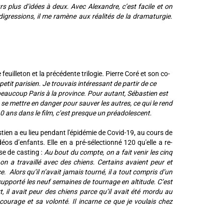
s plus d’idées à deux. Avec Alexandre, c’est facile et on
 digressions, il me ramène aux réalités de la dramaturgie.
uilleton et la précédente trilogie. Pierre Coré et son co-
petit parisien. Je trouvais intéressant de partir de ce
eaucoup Paris à la province. Pour autant, Sébastien est
êt à se mettre en danger pour sauver les autres, ce qui le rend
10 ans dans le film, c’est presque un préadolescent.
tien a eu lieu pendant l'épidémie de Covid-19, au cours de
déos d’enfants. Elle en a pré-sélectionné 120 qu'elle a re-
se de casting :
Au bout du compte, on a fait venir les cinq
 on a travaillé avec des chiens. Certains avaient peur et
ors qu’il n’avait jamais tourné, il a tout compris d’un
n supporté les neuf semaines de tournage en altitude. C’est
 il avait peur des chiens parce qu’il avait été mordu au
 courage et sa volonté. Il incarne ce que je voulais chez