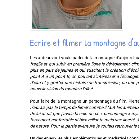
Ecrire et filmer la montagne d'a
Les auteurs ont voulu parler de la montagne d'aujourd'hui, 
fragile et qui subit en première ligne le dérèglement cl
plus en plus de jeunes et qui suscitent la création d’éc
point A à un point B, on pouvait s’intéresser à l’écologi
d’eau et y greffer une histoire de transmission, où une
nouvelle vision du monde à l’aîné.
Pour faire de la montagne un personnage du film, Pierre
n’aurais pas le temps de filmer comme il faut les animaux, 
Je lui ai dit que j’avais besoin de ce « personnage » my
forcément confortable ni bienveillante mais une liberté. V
de nature. Pour la partie aventure, je voulais retrouver l
Un des enjeux les plus emblématiques et médiatisés concer