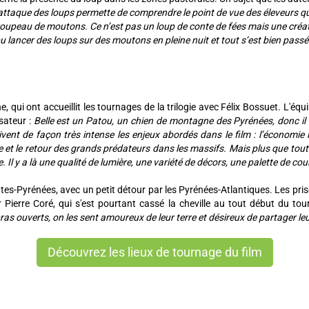
l’attaque des loups permette de comprendre le point de vue des éleveurs q
roupeau de moutons. Ce n’est pas un loup de conte de fées mais une créat
 lancer des loups sur des moutons en pleine nuit et tout s’est bien passé 
e, qui ont accueillit les tournages de la trilogie avec Félix Bossuet. L'éq
sateur :
Belle est un Patou, un chien de montagne des Pyrénées, donc il n
ent de façon très intense les enjeux abordés dans le film : l’économie li
que et le retour des grands prédateurs dans les massifs. Mais plus que tou
l y a là une qualité de lumière, une variété de décors, une palette de cou
es-Pyrénées, avec un petit détour par les Pyrénées-Atlantiques. Les pri
ierre Coré, qui s'est pourtant cassé la cheville au tout début du to
as ouverts, on les sent amoureux de leur terre et désireux de partager leu
Découvrez les lieux de tournage du film