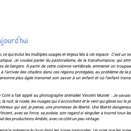
ujourd'hui
ce qui inclut les multiples usages et enjeux liés à cet espace :
C’est un ter
imatique. Je voulais parler du pastoralisme, de la transhumance, qui atti
oles de bergers. À partir de cette colonne vertébrale, emmener un troupe
e, à l’arrivée des citadins dans ces régions protégées, au problème de la 
 personne plus âgée transmet son savoir à un enfant et où l’enfant tran
 Coré a fait appel au photographe animalier Vincent Munier :
Je savais 
la nuit, la rosée, les nuages qui s’accrochent et le vent qui glisse sur le p
stérieux qui est, je pense, une promesse de liberté. Une liberté dangereu
incent, avec sa force, sa poésie, son regard si singulier a tourné tous le
e sel des productions Amblin, avec ce côté un peu vintage.
ne la présence du loup dans les zones pastorales. Un sujet que les auteur