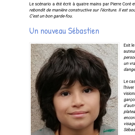
Le scénario a été écrit à quatre mains par Pierre Coré e
rebondit de manière constructive sur l’écriture. Il est s
C’est un bon garde-fou.
Un nouveau Sébastien
Exit l
auteur
person
un vra
danger
Le cas
l'hive
vision
garçon
d’autr
platea
encore
visage
Sébast