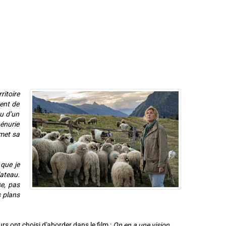
ritoire
rent de
au d’un
pénurie
smet sa
que je
lateau.
se, pas
s plans
s ont choisi d'aborder dans le film :
On en a une vision