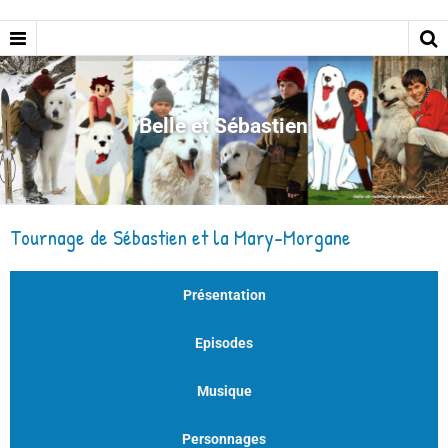
Belle et Sébastien
Tournage de Sébastien et la Mary-Morgane
Présentation
Episodes
Musique
Personnages