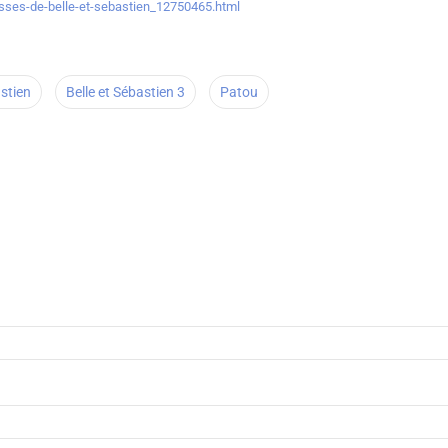
sses-de-belle-et-sebastien_12750465.html
astien
Belle et Sébastien 3
Patou