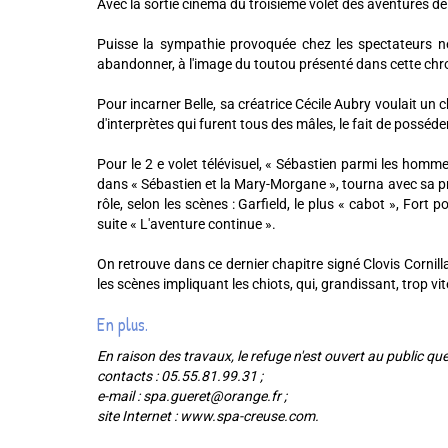
Avec la sortie cinéma du troisième volet des aventures d
Puisse la sympathie provoquée chez les spectateurs ne
abandonner, à l'image du toutou présenté dans cette chron
Pour incarner Belle, sa créatrice Cécile Aubry voulait un 
d'interprètes qui furent tous des mâles, le fait de posséd
Pour le 2 e volet télévisuel, « Sébastien parmi les hom
dans « Sébastien et la Mary-Morgane », tourna avec sa pr
rôle, selon les scènes : Garfield, le plus « cabot », Fort
suite « L'aventure continue ».
On retrouve dans ce dernier chapitre signé Clovis Cornill
les scènes impliquant les chiots, qui, grandissant, trop vit
En plus.
En raison des travaux, le refuge n'est ouvert au public q
contacts : 05.55.81.99.31 ;
e-mail : spa.gueret@orange.fr ;
site Internet : www.spa-creuse.com.