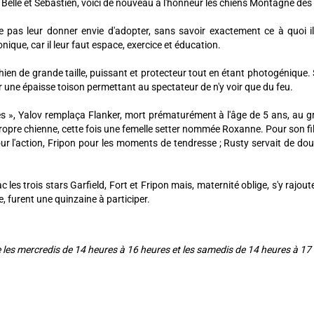
e Belle et Sébastien, voici de nouveau à l'honneur les chiens Montagne de
 pas leur donner envie d'adopter, sans savoir exactement ce à quoi il
ique, car il leur faut espace, exercice et éducation.
chien de grande taille, puissant et protecteur tout en étant photogénique.
er une épaisse toison permettant au spectateur de n'y voir que du feu.
mes », Yalov remplaça Flanker, mort prématurément à l'âge de 5 ans, au g
opre chienne, cette fois une femelle setter nommée Roxanne. Pour son fi
 pour l'action, Fripon pour les moments de tendresse ; Rusty servait de doub
ac les trois stars Garfield, Fort et Fripon mais, maternité oblige, s'y raj
e, furent une quinzaine à participer.
ue les mercredis de 14 heures à 16 heures et les samedis de 14 heures à 17