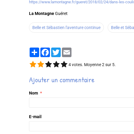
https://www.lamontagne.fr/gueret/2018/02/24/dans-les-couli
La Montagne
Guéret
Belle et Sébastien l'aventure continue
Belle et Séb
Partager
Facebook
Twitter
Email
4
votes. Moyenne
2
sur 5.
Ajouter un commentaire
Nom
E-mail