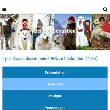
Belle et Sébastien
Episodes du dessin animé Belle et Sébastien (1983)
Présentation
Episodes
Musique
Personnages