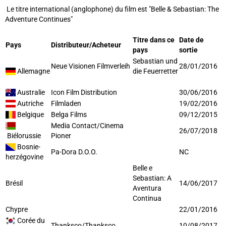
Le titre international (anglophone) du film est "Belle & Sebastian: The
Adventure Continues"
Titre dans ce
Date de
Pays
Distributeur/Acheteur
pays
sortie
Sebastian und
Neue Visionen Filmverleih
28/01/2016
Allemagne
die Feuerretter
Australie
Icon Film Distribution
30/06/2016
Autriche
Filmladen
19/02/2016
Belgique
Belga Films
09/12/2015
Media Contact/Cinema
26/07/2018
Biélorussie
Pioner
Bosnie-
Pa-Dora D.O.O.
NC
herzégovine
Belle e
Sebastian: A
Brésil
14/06/2017
Aventura
Continua
Chypre
22/01/2016
Corée du
Thanksco/Thanksco
10/08/2017