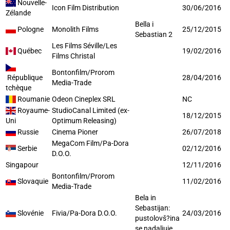
Nouvelle-
Icon Film Distribution
30/06/2016
Zélande
Bella i
Pologne
Monolith Films
25/12/2015
Sebastian 2
Les Films Séville/Les
Québec
19/02/2016
Films Christal
Bontonfilm/Prorom
République
28/04/2016
Media-Trade
tchèque
Roumanie
Odeon Cineplex SRL
NC
Royaume-
StudioCanal Limited (ex-
18/12/2015
Uni
Optimum Releasing)
Russie
Cinema Pioner
26/07/2018
MegaCom Film/Pa-Dora
Serbie
02/12/2016
D.O.O.
Singapour
12/11/2016
Bontonfilm/Prorom
Slovaquie
11/02/2016
Media-Trade
Bela in
Sebastijan:
Slovénie
Fivia/Pa-Dora D.O.O.
24/03/2016
pustolovš?ina
se nadaljuje