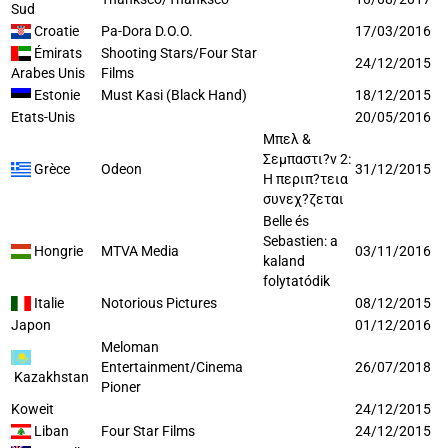
Sud
Croatie
Pa-Dora D.O.O.
17/03/2016
Émirats
Shooting Stars/Four Star
24/12/2015
Arabes Unis
Films
Estonie
Must Kasi (Black Hand)
18/12/2015
Etats-Unis
20/05/2016
Μπελ &
Σεμπαστι?ν 2:
Grèce
Odeon
31/12/2015
Η περιπ?τεια
συνεχ?ζεται
Belle és
Sebastien: a
Hongrie
MTVA Media
03/11/2016
kaland
folytatódik
Italie
Notorious Pictures
08/12/2015
Japon
01/12/2016
Meloman
Entertainment/Cinema
26/07/2018
Kazakhstan
Pioner
Koweit
24/12/2015
Liban
Four Star Films
24/12/2015