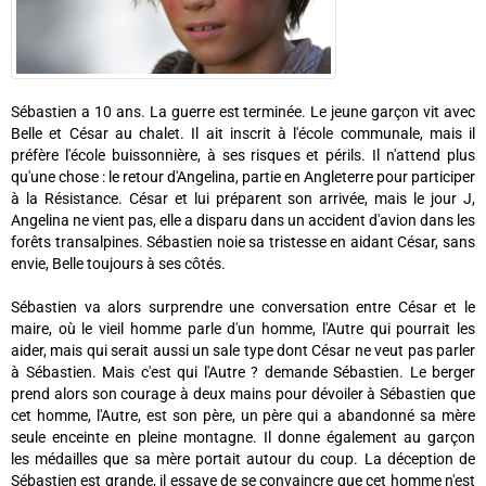
Sébastien a 10 ans. La guerre est terminée. Le jeune garçon vit avec
Belle et César au chalet. Il ait inscrit à l'école communale, mais il
préfère l'école buissonnière, à ses risques et périls. Il n'attend plus
qu'une chose : le retour d'Angelina, partie en Angleterre pour participer
à la Résistance. César et lui préparent son arrivée, mais le jour J,
Angelina ne vient pas, elle a disparu dans un accident d'avion dans les
forêts transalpines. Sébastien noie sa tristesse en aidant César, sans
envie, Belle toujours à ses côtés.
Sébastien va alors surprendre une conversation entre César et le
maire, où le vieil homme parle d'un homme, l'Autre qui pourrait les
aider, mais qui serait aussi un sale type dont César ne veut pas parler
à Sébastien. Mais c'est qui l'Autre ? demande Sébastien. Le berger
prend alors son courage à deux mains pour dévoiler à Sébastien que
cet homme, l'Autre, est son père, un père qui a abandonné sa mère
seule enceinte en pleine montagne. Il donne également au garçon
les médailles que sa mère portait autour du coup. La déception de
Sébastien est grande, il essaye de se convaincre que cet homme n'est