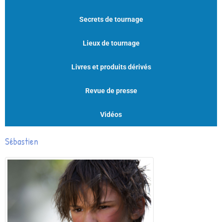
Secrets de tournage
Lieux de tournage
Livres et produits dérivés
Revue de presse
Vidéos
Sébastien