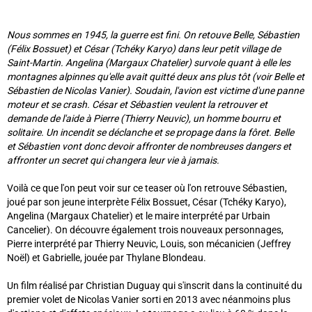
Nous sommes en 1945, la guerre est fini. On retouve Belle, Sébastien
(Félix Bossuet) et César (Tchéky Karyo) dans leur petit village de
Saint-Martin. Angelina (Margaux Chatelier) survole quant à elle les
montagnes alpinnes qu'elle avait quitté deux ans plus tôt (voir Belle et
Sébastien de Nicolas Vanier). Soudain, l'avion est victime d'une panne
moteur et se crash. César et Sébastien veulent la retrouver et
demande de l'aide à Pierre (Thierry Neuvic), un homme bourru et
solitaire. Un incendit se déclanche et se propage dans la fôret. Belle
et Sébastien vont donc devoir affronter de nombreuses dangers et
affronter un secret qui changera leur vie à jamais.
Voilà ce que l'on peut voir sur ce teaser où l'on retrouve Sébastien,
joué par son jeune interprète Félix Bossuet, César (Tchéky Karyo),
Angelina (Margaux Chatelier) et le maire interprété par Urbain
Cancelier). On découvre également trois nouveaux personnages,
Pierre interprété par Thierry Neuvic, Louis, son mécanicien (
Jeffrey
Noël) et Gabrielle, jouée par Thylane Blondeau.
Un film réalisé par Christian Duguay qui s'inscrit dans la continuité du
premier volet de Nicolas Vanier sorti en 2013 avec néanmoins plus