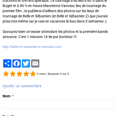
d'actions et d'effets spéciaux. Le tournage a eu lieu à 60 % dans le
Buget et à 40 % en Haute Maurienne Vanoise, lieu de tournage du
premier film. Je publierai d'ailleurs des photos sur les lieux de
tournage de Belle et Sébastien (et Belle et Sébastien 2) que j'aurais
prise moi-même car je vais en vacances là-bas dans 3 semaines :).
Savourez-bien ce teaser attendant les photos et la première bande
annonce. C'est 1 minutes 16 de pur bonheur !!!
http://belle-et-sebastien.e-monsite.com/
Partager
Facebook
Twitter
Email
2
votes. Moyenne
5
sur 5.
Ajouter un commentaire
Nom