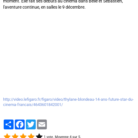
moment. Elle fait ses débuts au cinéma dans Belle et Sébastien,
l'aventure continue, en salles le 9 décembre.
http://video.lefigaro.fr/figaro/video/thylane-blondeau-14-ans-future-star-du-
cinema-francais/4643601842001/
Partager
Facebook
Twitter
Email
1
vote. Moyenne
4
sur 5.