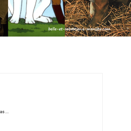
as ...