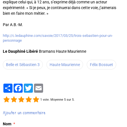
explique celui qui, à 12 ans, s’exprime déjà comme un acteur
expérimenté. « Si je peux, je continuerai dans cette voie, j’aimerais
bien en faire mon métier. »
Par A.B.-M.
http://c.ledauphine.com/savoie/2017/03/25/trois-sebastien-pour-un-
personnage
Le Dauphiné Libéré
Bramans Haute Maurienne
Belle et Sébastien 3
Haute Maurienne
Félix Bossuet
Partager
Facebook
Twitter
Email
1
vote. Moyenne
5
sur 5.
Ajouter un commentaire
Nom