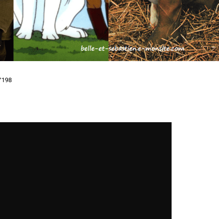
N°198