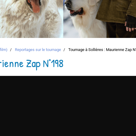
film)
Reportages sur le tournage
Tournage à Sollières : Maurienne Zap 
rienne Zap N°198