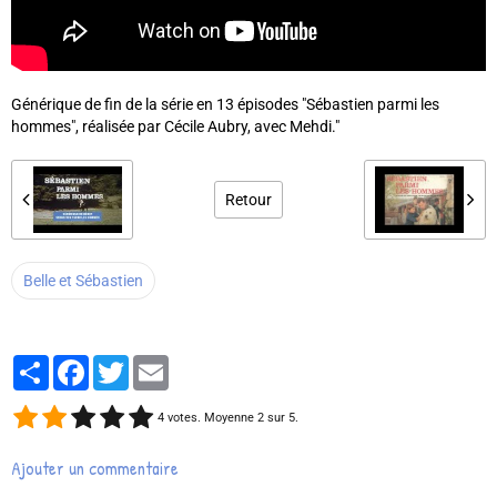
Générique de fin de la série en 13 épisodes "Sébastien parmi les
hommes", réalisée par Cécile Aubry, avec Mehdi."
Retour
Belle et Sébastien
Partager
Facebook
Twitter
Email
4
votes. Moyenne
2
sur 5.
Ajouter un commentaire