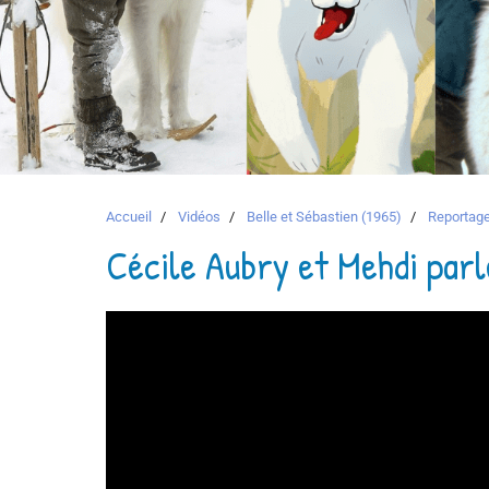
Accueil
Vidéos
Belle et Sébastien (1965)
Reportag
Cécile Aubry et Mehdi parl