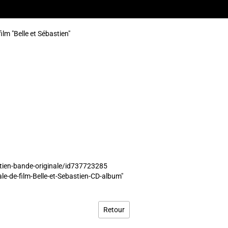
film "Belle et Sébastien"
astien-bande-originale/id737723285
e-de-film-Belle-et-Sebastien-CD-album"
Retour