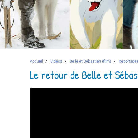
Accueil
Vidéos
Belle et Sébastien (film)
Reportage
Le retour de Belle et Séba