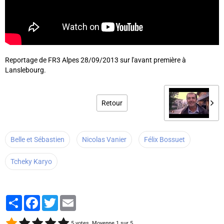
Reportage de FR3 Alpes 28/09/2013 sur l'avant première à
Lanslebourg.
Retour
Belle et Sébastien
Nicolas Vanier
Félix Bossuet
Tcheky Karyo
Partager
Facebook
Twitter
Email
5
votes. Moyenne
1
sur 5.