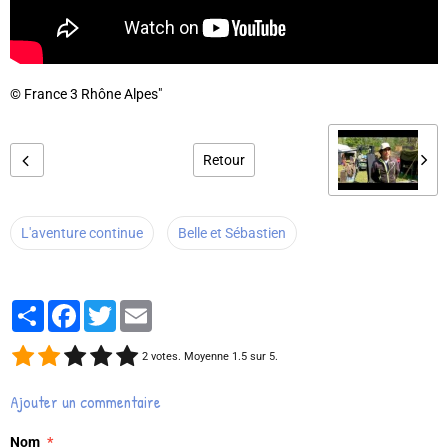
© France 3 Rhône Alpes"
Retour
L'aventure continue
Belle et Sébastien
Partager
Facebook
Twitter
Email
2
votes. Moyenne
1.5
sur 5.
Ajouter un commentaire
Nom