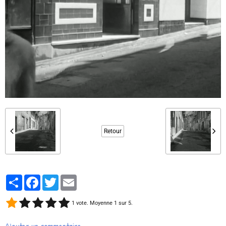
Retour
Partager
Facebook
Twitter
Email
1
vote. Moyenne
1
sur 5.