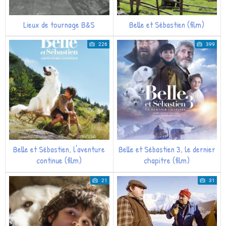
Lieux de tournage B&S
Belle et Sébastien (film)
226
399
Belle et Sébastien, l'aventure
Belle et Sébastien 3, le dernier
continue (film)
chapitre (film)
21
31