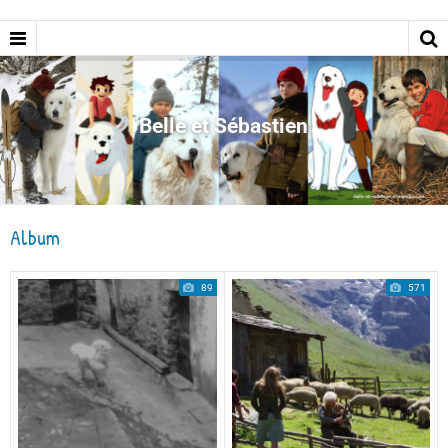
Belle et Sébastien
Album
89
571