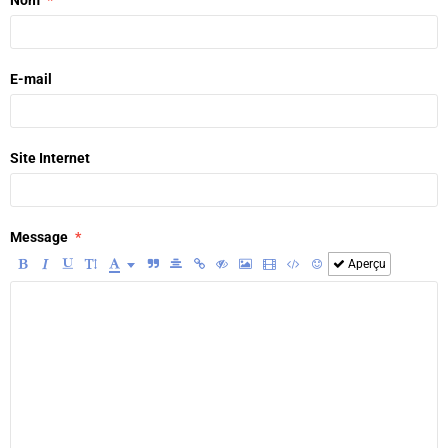
Nom
E-mail
Site Internet
Message
Aperçu