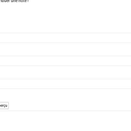
ribuer une note !
erçu