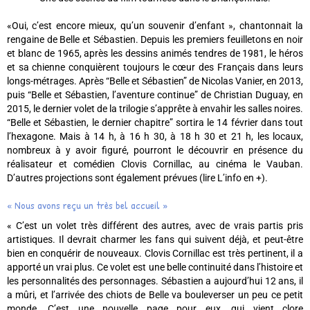
«Oui, c’est encore mieux, qu’un souvenir d’enfant », chantonnait la
rengaine de Belle et Sébastien. Depuis les premiers feuilletons en noir
et blanc de 1965, après les dessins animés tendres de 1981, le héros
et sa chienne conquièrent toujours le cœur des Français dans leurs
longs-métrages. Après “Belle et Sébastien” de Nicolas Vanier, en 2013,
puis “Belle et Sébastien, l’aventure continue” de Christian Duguay, en
2015, le dernier volet de la trilogie s’apprête à envahir les salles noires.
“Belle et Sébastien, le dernier chapitre” sortira le 14 février dans tout
l’hexagone. Mais à 14 h, à 16 h 30, à 18 h 30 et 21 h, les locaux,
nombreux à y avoir figuré, pourront le découvrir en présence du
réalisateur et comédien Clovis Cornillac, au cinéma le Vauban.
D’autres projections sont également prévues (lire L’info en +).
« Nous avons reçu un très bel accueil »
« C’est un volet très différent des autres, avec de vrais partis pris
artistiques. Il devrait charmer les fans qui suivent déjà, et peut-être
bien en conquérir de nouveaux. Clovis Cornillac est très pertinent, il a
apporté un vrai plus. Ce volet est une belle continuité dans l’histoire et
les personnalités des personnages. Sébastien a aujourd’hui 12 ans, il
a mûri, et l’arrivée des chiots de Belle va bouleverser un peu ce petit
monde. C’est une nouvelle page pour eux, qui vient clore