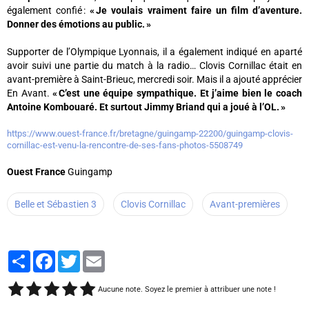
également confié :
« Je voulais vraiment faire un film d’aventure.
Donner des émotions au public. »
Supporter de l’Olympique Lyonnais, il a également indiqué en aparté
avoir suivi une partie du match à la radio… Clovis Cornillac était en
avant-première à Saint-Brieuc, mercredi soir. Mais il a ajouté apprécier
En Avant.
« C’est une équipe sympathique. Et j’aime bien le coach
Antoine Kombouaré. Et surtout Jimmy Briand qui a joué à l’OL. »
https://www.ouest-france.fr/bretagne/guingamp-22200/guingamp-clovis-
cornillac-est-venu-la-rencontre-de-ses-fans-photos-5508749
Ouest France
Guingamp
Belle et Sébastien 3
Clovis Cornillac
Avant-premières
Partager
Facebook
Twitter
Email
Aucune note. Soyez le premier à attribuer une note !