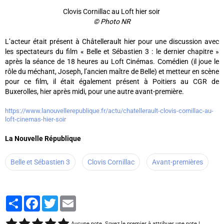
Clovis Cornillac au Loft hier soir
© Photo NR
L’acteur était présent à Châtellerault hier pour une discussion avec
les spectateurs du film « Belle et Sébastien 3 : le dernier chapitre »
après la séance de 18 heures au Loft Cinémas. Comédien (il joue le
rôle du méchant, Joseph, l’ancien maître de Belle) et metteur en scène
pour ce film, il était également présent à Poitiers au CGR de
Buxerolles, hier après midi, pour une autre avant-première.
https://www.lanouvellerepublique.fr/actu/chatellerault-clovis-cornillac-au-
loft-cinemas-hier-soir
La Nouvelle République
Belle et Sébastien 3
Clovis Cornillac
Avant-premières
Partager
Facebook
Twitter
Email
Aucune note. Soyez le premier à attribuer une note !