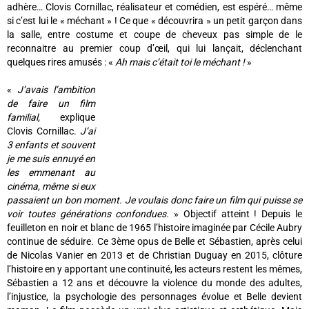
adhère… Clovis Cornillac, réalisateur et comédien, est espéré… même
si c’est lui le « méchant » ! Ce que « découvrira » un petit garçon dans
la salle, entre costume et coupe de cheveux pas simple de le
reconnaitre au premier coup d’œil, qui lui lançait, déclenchant
quelques rires amusés : «
Ah mais c’était toi le méchant !
»
«
J’avais l’ambition
de faire un film
familial,
explique
Clovis Cornillac.
J’ai
3 enfants et souvent
je me suis ennuyé en
les emmenant au
cinéma, même si eux
passaient un bon moment. Je voulais donc faire un film qui puisse se
voir toutes générations confondues.
» Objectif atteint ! Depuis le
feuilleton en noir et blanc de 1965 l’histoire imaginée par Cécile Aubry
continue de séduire. Ce 3ème opus de Belle et Sébastien, après celui
de Nicolas Vanier en 2013 et de Christian Duguay en 2015, clôture
l’histoire en y apportant une continuité, les acteurs restent les mêmes,
Sébastien a 12 ans et découvre la violence du monde des adultes,
l’injustice, la psychologie des personnages évolue et Belle devient