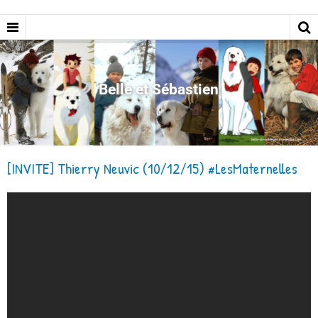
Belle et Sébastien
[INVITE] Thierry Neuvic (10/12/15) #LesMaternelles