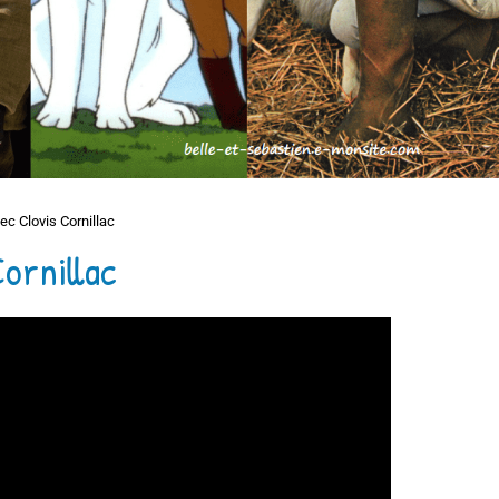
ec Clovis Cornillac
ornillac