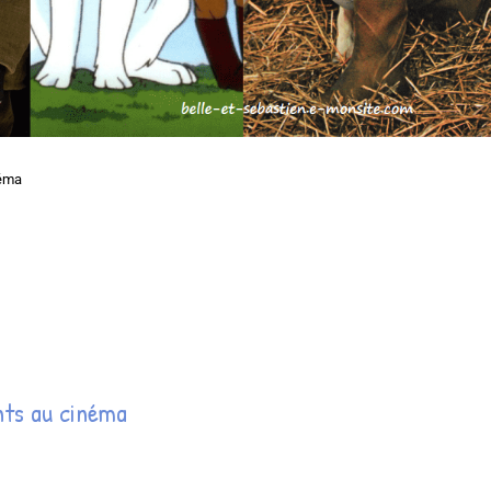
néma
ants au cinéma