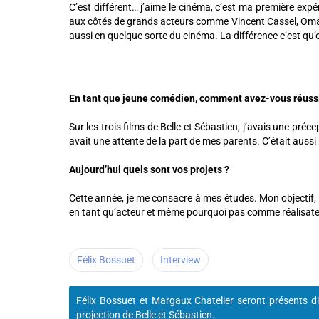
C’est différent… j’aime le cinéma, c’est ma première expé
aux côtés de grands acteurs comme Vincent Cassel, Omar Sy
aussi en quelque sorte du cinéma. La différence c’est qu’on 
En tant que jeune comédien, comment avez-vous réussi à 
Sur les trois films de Belle et Sébastien, j’avais une préc
avait une attente de la part de mes parents. C’était aussi 
Aujourd’hui quels sont vos projets ?
Cette année, je me consacre à mes études. Mon objectif, 
en tant qu’acteur et même pourquoi pas comme réalisate
Félix Bossuet
Interview
Félix Bossuet et Margaux Chatelier seront présents di
projection de Belle et Sébastien.