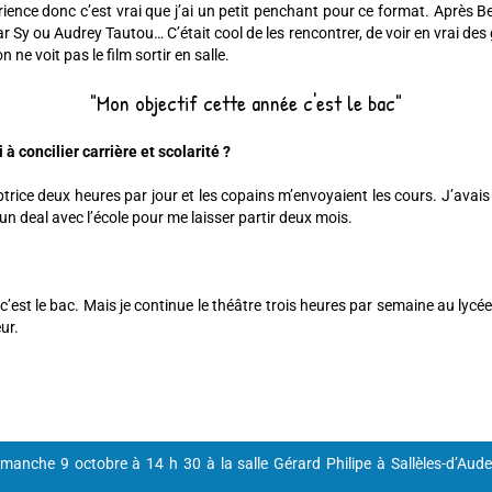
rience donc c’est vrai que j’ai un petit penchant pour ce format. Après Bel
 ou Audrey Tautou… C’était cool de les rencontrer, de voir en vrai des gens
ne voit pas le film sortir en salle.
"Mon objectif cette année c'est le bac"
concilier carrière et scolarité ?
eptrice deux heures par jour et les copains m’envoyaient les cours. J’avais
un deal avec l’école pour me laisser partir deux mois.
c’est le bac. Mais je continue le théâtre trois heures par semaine au lyc
ur.
manche 9 octobre à 14 h 30 à la salle Gérard Philipe à Sallèles-d’Aude