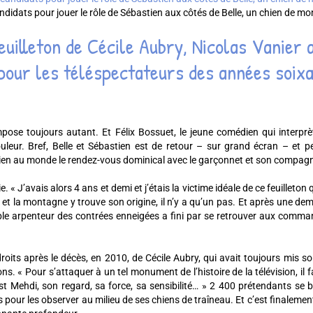
candidats pour jouer le rôle de Sébastien aux côtés de Belle, un chien de
euilleton de Cécile Aubry, Nicolas Vanier 
pour les téléspectateurs des années soix
pose toujours autant. Et Félix Bossuet, le jeune comédien qui interpr
couleur. Bref, Belle et Sébastien est de retour – sur grand écran – et
rien au monde le rendez-vous dominical avec le garçonnet et son compag
. « J’avais alors 4 ans et demi et j’étais la victime idéale de ce feuilleton 
 et la montagne y trouve son origine, il n’y a qu’un pas. Et après une d
gable arpenteur des contrées enneigées a fini par se retrouver aux comm
roits après le décès, en 2010, de Cécile Aubry, qui avait toujours mis s
s. « Pour s’attaquer à un tel monument de l’histoire de la télévision, il 
st Mehdi, son regard, sa force, sa sensibilité… » 2 400 prétendants se b
our les observer au milieu de ses chiens de traîneau. Et c’est finalement F