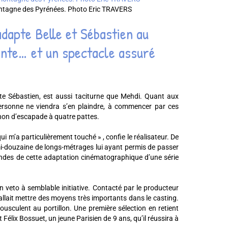
 montagne des Pyrénées. Photo Eric TRAVERS
adapte Belle et Sébastien au
ante… et un spectacle assuré
ète Sébastien, est aussi taciturne que Mehdi. Quant aux
 personne ne viendra s’en plaindre, à commencer par ces
non d’escapade à quatre pattes.
qui m’a particulièrement touché » , confie le réalisateur. De
emi-douzaine de longs-métrages lui ayant permis de passer
andes de cette adaptation cinématographique d’une série
on veto à semblable initiative. Contacté par le producteur
fallait mettre des moyens très importants dans le casting.
ousculent au portillon. Une première sélection en retient
élix Bossuet, un jeune Parisien de 9 ans, qu’il réussira à