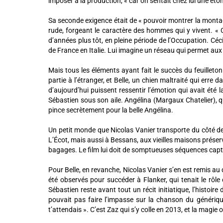
imposer à la production, « car on sentait chez lui une ét
Sa seconde exigence était de « pouvoir montrer la montag
rude, forgeant le caractère des hommes qui y vivent. « Ce
d’années plus tôt, en pleine période de l’Occupation. Cé
de France en Italie. Lui imagine un réseau qui permet aux 
Mais tous les éléments ayant fait le succès du feuilleton
partie à l’étranger, et Belle, un chien maltraité qui erre 
d’aujourd’hui puissent ressentir l’émotion qui avait ét
Sébastien sous son aile. Angélina (Margaux Chatelier), 
pince secrètement pour la belle Angélina.
Un petit monde que Nicolas Vanier transporte du côté de
L’Écot, mais aussi à Bessans, aux vieilles maisons préser
bagages. Le film lui doit de somptueuses séquences captée
Pour Belle, en revanche, Nicolas Vanier s’en est remis au
été observés pour succéder à Flanker, qui tenait le rôle 
Sébastien reste avant tout un récit initiatique, l’histoir
pouvait pas faire l’impasse sur la chanson du générique 
t’attendais ». C’est Zaz qui s’y colle en 2013, et la magie 