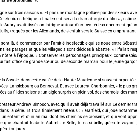
onnante profondeur ».
ne sur trois saisons ». Et pas une montagne polluée par des skieurs avec 
 ch oix esthétique a finalement servi la dramaturgie du film » , estime 
cile Aubry avait tissé son intrigue autour d’un mystérieux document qu’
juifs, traqués par les Allemands, de s’enfuir vers la Suisse en empruntant 
 sont là, à commencer par l’amitié indéfectible qui se noue entre Sébasti
dans les parages et que les villageois sont décidés à abattre. « Il fallait
é la nôtre à l’époque. » Conserver les personnages principaux, comme C
qui fait office de grande sœur ou de seconde maman pour le jeune garçon
 la Savoie, dans cette vallée de la Haute-Maurienne si souvent arpentée
vées, Lanslebourg ou Bonneval. Et avec Laurent Charbonnier, « le plus gra
s au fil des saisons : un aigle surpris en plein vol, des chamois, des ma
 dresseur Andrew Simpson, avec qui il avait déjà travaillé sur Le dernier 
dans la série. Et trois finalement retenus : « Garfield, qui joue notamm
e d’un enfant et d’un animal dont les chemins se croisent, et qui vont appr
que chantait Isabelle Aubret : « Belle, tu es si belle, qu’en te voyant j
opère toujours.