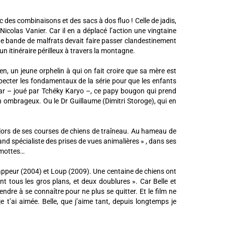
des combinaisons et des sacs à dos fluo ! Celle de jadis,
Nicolas Vanier. Car il en a déplacé l’action une vingtaine
une bande de malfrats devait faire passer clandestinement
un itinéraire périlleux à travers la montagne.
en, un jeune orphelin à qui on fait croire que sa mère est
 respecter les fondamentaux de la série pour que les enfants
ésar – joué par Tchéky Karyo –, ce papy bougon qui prend
 ombrageux. Ou le Dr Guillaume (Dimitri Storoge), qui en
 lors de ses courses de chiens de traîneau. Au hameau de
nd spécialiste des prises de vues animalières » , dans ses
rmottes…
trappeur (2004) et Loup (2009). Une centaine de chiens ont
ent tous les gros plans, et deux doublures ». Car Belle et
endre à se connaître pour ne plus se quitter. Et le film ne
e t’ai aimée. Belle, que j’aime tant, depuis longtemps je