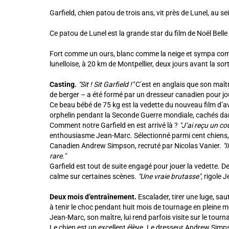
Garfield, chien patou de trois ans, vit près de Lunel, au s
Ce patou de Lunel est la grande star du film de Noël Belle
Fort comme un ours, blanc comme la neige et sympa comme
lunelloise, à 20 km de Montpellier, deux jours avant la sor
Casting.
"Sit ! Sit Garfield !"
C’est en anglais que son maîtr
de berger – a été formé par un dresseur canadien pour jou
Ce beau bébé de 75 kg est la vedette du nouveau film d’aven
orphelin pendant la Seconde Guerre mondiale, cachés dans 
Comment notre Garfield en est arrivé là ?
"J’ai reçu un co
enthousiasme Jean-Marc. Sélectionné parmi cent chiens, lo
Canadien Andrew Simpson, recruté par Nicolas Vanier.
"I
rare."
Garfield est tout de suite engagé pour jouer la vedette. 
calme sur certaines scènes.
"Une vraie brutasse",
rigole J
Deux mois d’entraînement.
Escalader, tirer une luge, sau
à tenir le choc pendant huit mois de tournage en pleine
Jean-Marc, son maître, lui rend parfois visite sur le tour
Le chien est un excellent élève. Le dresseur Andrew Simps