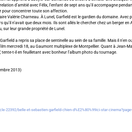
ation d’amitié avec Félix, l’enfant de sept ans qu’il accompagne pendant l
er pour concentrer toute son affection.
aire Valérie Charneau. À Lunel, Garfield est le gardien du domaine. Avec 
ors qu’il n’avait que deux mois. Ils sont allés le chercher chez un berger e
u, sur leur grande propriété de Lunel.
Garfield a repris sa place de sentinelle au sein de sa famille. Mais il n’en
lm mercredi 18, au Gaumont multiplexe de Montpellier. Quant à Jean-Marc, 
,
tente-t-il en feuilletant avec bonheur l’album photo du tournage.
cembre 2013)
icle-22392/belle-et-sebastien-garfield-chien-d%E2%80%99ici-star-cinema?page