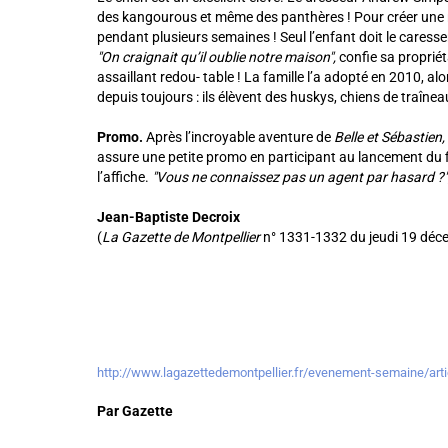
des kangourous et même des panthères ! Pour créer une rel
pendant plusieurs semaines ! Seul l’enfant doit le caress
"On craignait qu’il oublie notre maison",
confie sa propriét
assaillant redou- table ! La famille l’a adopté en 2010, al
depuis toujours : ils élèvent des huskys, chiens de traînea
Promo.
Après l’incroyable aventure de
Belle et Sébastien,
assure une petite promo en participant au lancement du fi
l’affiche.
"Vous ne connaissez pas un agent par hasard ?"
Jean-Baptiste Decroix
(
La Gazette de Montpellier
n° 1331-1332 du jeudi 19 dé
http://www.lagazettedemontpellier.fr/evenement-semaine/art
Par Gazette