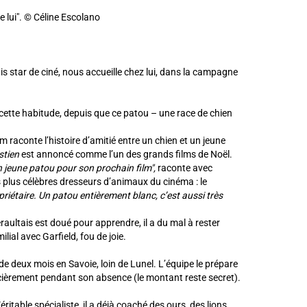
e lui". © Céline Escolano
star de ciné, nous accueille chez lui, dans la campagne
 cette habitude, depuis que ce patou – une race de chien
m raconte l’histoire d’amitié entre un chien et un jeune
stien
est annoncé comme l’un des grands films de Noël.
un jeune patou pour son prochain film",
raconte avec
s plus célèbres dresseurs d’animaux du cinéma : le
opriétaire. Un patou entièrement blanc, c’est aussi très
aultais est doué pour apprendre, il a du mal à rester
ial avec Garfield, fou de joie.
de deux mois en Savoie, loin de Lunel. L’équipe le prépare
cièrement pendant son absence (le montant reste secret).
able spécialiste, il a déjà coaché des ours, des lions,