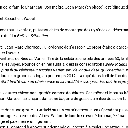
ein de la famille Charneau. Son maître, Jean-Marc (en photo), est "dingue d
 et Sébastien. Waouf !
 tout ! Garfield, puissant chien de montagne des Pyrénées et désormais 
tie du film
Belle et Sébastien.
e, Jean-Marc Charneau, lui ordonne de s’asseoir. Le propriétaire a gardé
er l’acteur.
tures de Nicolas Vanier. Tiré de la célèbre série télé des années 60, le fil
les Alpes. Pour ce chien héraultais, c’est la consécration !
Belle et Séba
up de fil du réalisateur Nicolas Vanier, ami de longue date, qui cherchait 
rs d’un grand casting au printemps 2012, il a tapé dans l’œil de l’un de
l était bluffé par son obéissance et sa rapidité à comprendre, pointe le pr
Deux autres chiens sont gardés comme doublures. Car, même si le patou hér
ean-Marc, en se lançant dans une bagarre de gosse au milieu du salon famil
ter dans une grotte... Garfield suit un entraînement intensif pendant plus 
 montagne, au cœur des Alpes. Sa famille lunelloise est dédommagée finan
nage et joue même un figurant.
on lui apprend à aboyer sur demande ou encore à simuler une attaque. Vérit