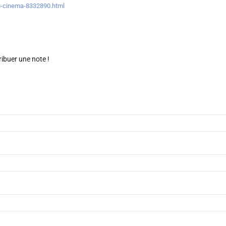
-au-cinema-8332890.html
ribuer une note !