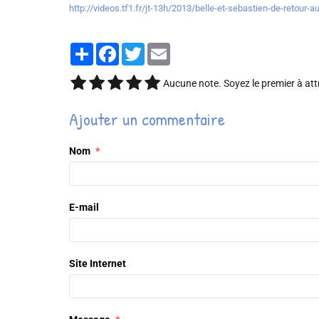
http://videos.tf1.fr/jt-13h/2013/belle-et-sebastien-de-retour
Partager
Facebook
Twitter
Email
Aucune note. Soyez le premier à att
Ajouter un commentaire
Nom
E-mail
Site Internet