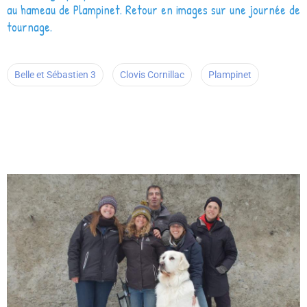
au hameau de Plampinet. Retour en images sur une journée de
tournage.
Belle et Sébastien 3
Clovis Cornillac
Plampinet