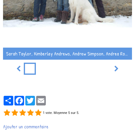
Sarah Taylor, Kimberley Andrews, Andrew Simpson, Andrea Robinson, Charlotte Lebrun et Garfield à Plampinet.
Partager
Facebook
Twitter
Email
1
vote. Moyenne
5
sur 5.
Ajouter un commentaire