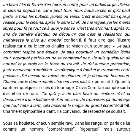
un beau film et l'envie d'en faire un conte, pour un public large. J'aime
le cinéma populaire, car il peut tous nous bouleverser, et qu'il peut
parler à tous les publics, jeunes ou vieux. C'est le second film que je
réalise pour le cinéma, après la série Chef. Je me régale, j'ai les mains
libres pour faire tout ce à quoi je pense. C'est très étonnant, après 35
ans de carrière d'acteur, de découvrir que c'est la réalisation qui
m'intéresse le plus au monde"
confie-t-il. Il faut dire que l'illustre
réalisateur a eu le temps d'huiler sa vision d'un tournage. «
Je sais
comment respire une équipe. Je sais pourquoi un comédien lâche
tout, pourquoi parfois on ne se comprend pas. Je suis quelqu'un de
naturel et je crois en la force du travail. Je n'ai aucune prétention,
juste beaucoup d'ambition. Je m'implique à fond et je transmets cette
passion. J'ai besoin du talent de chacun, et je demande beaucoup.
Chacun me le donne manifestement avec plaisir »
poursuit-il. Quant à
capturer quelques clichés du tournage, Clovis Cornillac compte sur la
discrétion de tous.
"Ce qu'il y a de plus beau au cinéma, c'est la
découverte d'une histoire et d'un univers. Je trouverais ça dommage
que tout fuite avant, cela briserait la magie du grand écran"
sourit-il.
Charme et sympathie aidant, il a convaincu de respecter ce souhait.
Sous sa houlette, chacun semble ravi. Dans les rangs, on parle de lui
comme un homme "compréhensif", "rigoureux" mais surtout