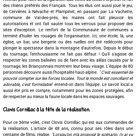
des chiens préférés des Français. Tous les élus ont aussi joué le jeu,
de Cervières à Névache et Plampinet, en passant par La Vachette,
commune de Val-des-prés, les maires ont fait pleuvoir les
autorisations et ont fait sauter tous les verrous pour proposer des
sites d'exception. Le renfort de la Communauté de communes a
terminé d'huiler les rouages de l'organisation. Ici, une école, là, une
église, un bar, une bergerie ou des ruelles ont été redécorés pour
plonger le spectateur dans la montagne d'autrefois. Depuis le début
du tournage, l'enthousiasme ne fait pas défaut ! Qu'il s'agisse de
respecter les zones balisées ou de faire avec les aléas causés par le
tournage, les Briançonnais montrent leur beau visage. L'équipe de 80
personnes découvre aussi l'hospitalité haut-alpine. "
C'est essentiel de
pouvoir compter sur les forces locales. Tout le monde est conciliant et
adorable, c'est formidable
" entend-on dans l'équipe. Le savoir local a
aussi été pris en compte, notamment pour les zones protégées, afin
de respecter au mieux la faune locale dans les espaces sauvages.
Clovis Cornillac à la tête de la réalisation.
Pour ce 3ème volet, c'est Clovis Cornillac qui est aux commandes de
la réalisation. L'artiste de 48 ans, connu pour ses rôles dans une
centaine de films, réalise.
"Lorsqu’on m'a proposé le scénario, j'y ai vu