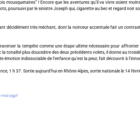
 trois mousquetaires” ! Encore que les aventures qu’il va vivre soient moin
hiots, poursuivi par le sinistre Joseph qui, cigarette au bec et regard noir 
méchant décidément très méchant, dont la noirceur accentuée fait un contr
aut traverser la tempête comme une étape ultime nécessaire pour affronter d
ec la tonalité plus douceâtre des deux précédents volets, il donne au troi
 émotion indissociable de l’enfance qu’est la peur, fait découvrir à l’innoc
ce, 1 h 37. Sortie aujourd’hui en Rhône-Alpes, sortie nationale le 14 févri
e-mal-pgpf