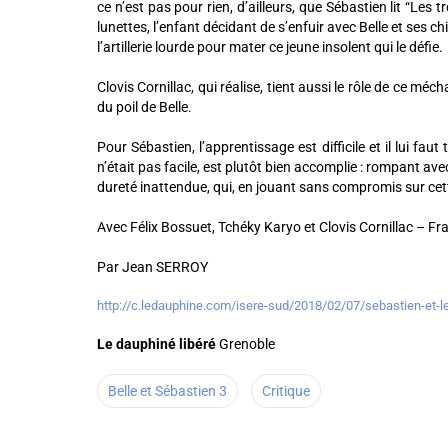
ce n’est pas pour rien, d’ailleurs, que Sébastien lit “Les
lunettes, l’enfant décidant de s’enfuir avec Belle et ses c
l’artillerie lourde pour mater ce jeune insolent qui le défie.
Clovis Cornillac, qui réalise, tient aussi le rôle de ce 
du poil de Belle.
Pour Sébastien, l’apprentissage est difficile et il lui f
n’était pas facile, est plutôt bien accomplie : rompant av
dureté inattendue, qui, en jouant sans compromis sur cette
Avec Félix Bossuet, Tchéky Karyo et Clovis Cornillac – Fran
Par Jean SERROY
http://c.ledauphine.com/isere-sud/2018/02/07/sebastien-et-l
Le dauphiné libéré
Grenoble
Belle et Sébastien 3
Critique