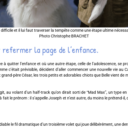
difficile et il lui faut traverser la tempête comme une étape ultime nécess
Photo Christophe BRACHET
r refermer la page de l’enfance.
à quitter l’enfance et où une autre étape, celle de l’adolescence, se pro
comme c’était prévisible, décident d’aller commencer une nouvelle vie a
x grand-père César, les trois petits et adorables chiots que Belle vient de
rgit, au volant d’un half-track qu’on dirait sorti de “Mad Max”, un type en
it le prénom : il s’appelle Joseph et n’est autre, du moins le prétend-il, q
able le fil dramatique d’un troisième volet qui joue délibérément, une derni