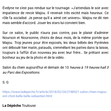
Évelyne ne s'est pas rendue sur le tournage. «J'attendais le soir avec
impatience de revoir Majou. Il revenait très excité mais heureux. Ce
rôle l'a socialisé. Je pense qu'il a aimé cet univers». Majou ne dit rien
mais semble d'accord. Jouer les stars lui convient bien.
Sur ce salon, le public n'aura pas contre, pas le plaisir d'admirer
Nourson et Noursonne, chiots de deux mois, de la même portée que
Majou. Trop jeunes pour être exposés, les deux bébés des Pyrénées
ont déboulé hier matin, patauds, s'emmêlant les pattes dans la laisse,
toujours à l'affût d'un nouveau jeu avec leur frère… Se prêtant avec
bonheur au jeu de la photo et de la vidéo.
Salon du chien aujourd'hui et demain de 10
heures à 19
heures hall 3
au Parc des Expositions.
S. G
https://www.ladepeche.fr/article/2018/02/24/2748521-salon-chien-majou-
est-chiot-belle-belle-sebastien.html
La Dépêche
Toulouse