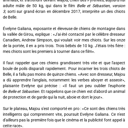
animaux, et s'attendrir devant Majou, chien des Pyrénées, aujourd'hui
adulte mâle de 50 kg, qui dans le film
Belle et Sébastien, version
3,
sorti sur grand écran en décembre 2017, interprète un des chiots
de Belle.
Évelyne Galiana, exposante et éleveuse de chiens de montagne dans
la vallée de Girou, explique : «J'ai été contacté par le célèbre dresseur
Canadien, Andrew Simpson, qui voulait voir mes chiots. Sur les onze
de la portée, il en a pris trois. Trois bébés de 10 kg. J'étais très fière :
mes chiots sont les premiers à tourner dans ce film».
Il faut rappeler que ces chiens grandissent très vite et que l'aspect
boule de poils disparaît rapidement. Pour incarner les trois chiots de
Belle, il a fallu pas moins de quinze chiens. «Avec son dresseur, Majou
a dû apprendre l'anglais, notamment les verbes aboyer et asseoir»,
plaisante Evelyne qui précise : «Il faut un peu oublier l'euphorie
de
Belle et Sébastien.
Et rappelons que ce chien est d'abord un animal
de protection et de garde qui la nuit, aboie et dort le jour».
Sur le plateau, Majou s'est comporté en pro : «Ce sont des chiens très
intelligents qui comprennent vite, poursuit Evelyne Galiana. Ce n'est
d'ailleurs pas la première fois que le cinéma et la publicité font appel à
cette race».