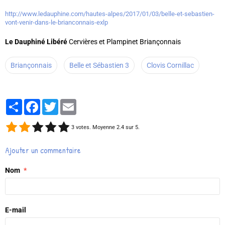
http://www.ledauphine.com/hautes-alpes/2017/01/03/belle-et-sebastien-
vont-venir-dans-le-brianconnais-exlp
Le Dauphiné Libéré
Cervières et Plampinet Briançonnais
Briançonnais
Belle et Sébastien 3
Clovis Cornillac
Partager
Facebook
Twitter
Email
3
votes. Moyenne
2.4
sur 5.
Ajouter un commentaire
Nom
E-mail