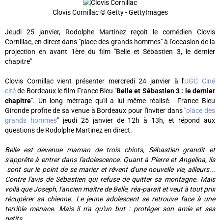
Clovis Cornillac © Getty - GettyImages
Jeudi 25 janvier, Rodolphe Martinez reçoit le comédien Clovis
Cornillac, en direct dans "place des grands hommes" à l'occasion de la
projection en avant 1ère du film "Belle et Sébastien 3, le dernier
chapitre"
Clovis Cornillac vient présenter mercredi 24 janvier à l'
UGC Ciné
cité
de Bordeaux le film France Bleu "
Belle et Sébastien 3 : le dernier
chapitre
". Un long métrage qu'il a lui même réalisé. France Bleu
Gironde profite de sa venue à Bordeaux pour l'inviter dans "
place des
grands hommes
" jeudi 25 janvier de 12h à 13h, et répond aux
questions de Rodolphe Martinez en direct.
Belle est devenue maman de trois chiots, Sébastien grandit et
s'apprête à entrer dans l'adolescence. Quant à Pierre et Angelina, ils
sont sur le point de se marier et rêvent d'une nouvelle vie, ailleurs...
Contre l'avis de Sébastien qui refuse de quitter sa montagne. Mais
voilà que Joseph, l'ancien maître de Belle, réa-parait et veut à tout prix
récupérer sa chienne. Le jeune adolescent se retrouve face à une
terrible menace. Mais il n'a qu'un but : protéger son amie et ses
petits...