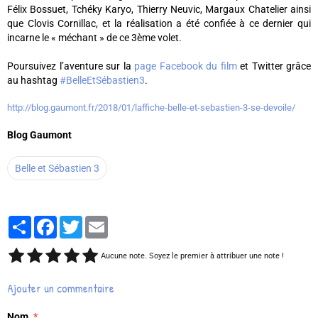
Félix Bossuet, Tchéky Karyo, Thierry Neuvic, Margaux Chatelier ainsi
que Clovis Cornillac, et la réalisation a été confiée à ce dernier qui
incarne le « méchant » de ce 3ème volet.
Poursuivez l’aventure sur la
page Facebook du film
et Twitter grâce
au hashtag
#BelleEtSébastien3
.
http://blog.gaumont.fr/2018/01/laffiche-belle-et-sebastien-3-se-devoile/
Blog Gaumont
Belle et Sébastien 3
Partager
Facebook
Twitter
Email
Aucune note. Soyez le premier à attribuer une note !
Ajouter un commentaire
Nom