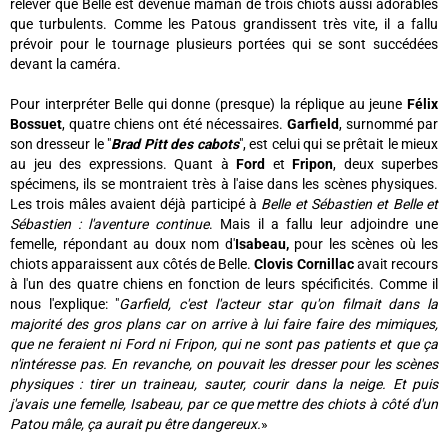
relever que Belle est devenue maman de trois chiots aussi adorables
que turbulents. Comme les Patous grandissent très vite, il a fallu
prévoir pour le tournage plusieurs portées qui se sont succédées
devant la caméra.
Pour interpréter Belle qui donne (presque) la réplique au jeune
Félix
Bossuet
, quatre chiens ont été nécessaires.
Garfield
, surnommé par
son dresseur le "
Brad Pitt des cabots
", est celui qui se prêtait le mieux
au jeu des expressions. Quant à
Ford
et
Fripon
, deux superbes
spécimens, ils se montraient très à l'aise dans les scènes physiques.
Les trois mâles avaient déjà participé à
Belle et Sébastien
et
Belle et
Sébastien : l'aventure continue
. Mais il a fallu leur adjoindre une
femelle, répondant au doux nom d'
Isabeau,
pour les scènes où les
chiots apparaissent aux côtés de Belle.
Clovis Cornillac
avait recours
à l'un des quatre chiens en fonction de leurs spécificités. Comme il
nous l'explique: "
Garfield, c'est l'acteur star qu'on filmait dans la
majorité des gros plans car on arrive à lui faire faire des mimiques,
que ne feraient ni Ford ni Fripon, qui ne sont pas patients et que ça
n'intéresse pas. En revanche, on pouvait les dresser pour les scènes
physiques : tirer un traineau, sauter, courir dans la neige. Et puis
j'avais une femelle, Isabeau, par ce que mettre des chiots à côté d'un
Patou mâle, ça aurait pu être dangereux.
»