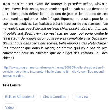
Trois mois et demi avant de tourner la première scène, Clovis a
discuté avec le dresseur, pour savoir ce qu'il pouvait ou non demander
aux chiens, puis définir les intentions de jeux et les actions de ses
stars canines qui ont ensuite été spécifiquement dressées pour leurs
scènes respectives. Le résultat a été à la hauteur de ses attentes : "
Je
ne voulais pas que Belle soit juste un chien posé à côté d'un humain,
ni qu'elle soit Beethoven : ce n'est pas un chien qui parle,
confie le
réalisateur
. Je voulais qu'on puisse lire sa complicité avec Sébastien.
D'autant que dans certaines scènes, Belle répond à des états-d'âme.
"
Pas étonnant que dans le métier, on affirme qu'il n'y a pas de pire
cauchemar pour un cinéaste que de diriger des enfants… ou des
chiens !
http://www.programme-tv.net/news/cinema/200955-belle-et-sebastien-3-
combien-de-chiens-interpretent-belle-dans-le-film-clovis-cornillac-repond-
interview-video/
Télé Loisirs
Belle et Sébastien 3
Clovis Cornillac
Interview
Vidéo