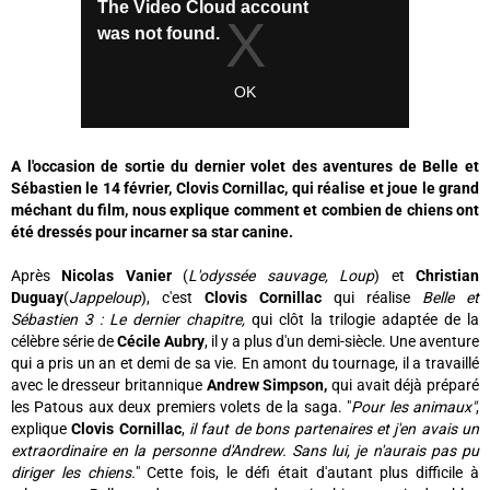
A l'occasion de sortie du dernier volet des aventures de Belle et
Sébastien le 14 février, Clovis Cornillac, qui réalise et joue le grand
méchant du film, nous explique comment et combien de chiens ont
été dressés pour incarner sa star canine.
Après
Nicolas Vanier
(
L'odyssée sauvage, Loup
) et
Christian
Duguay
(
Jappeloup
), c'est
Clovis Cornillac
qui réalise
Belle et
Sébastien 3 : Le dernier chapitre,
qui clôt la trilogie adaptée de la
célèbre série de
Cécile Aubry
, il y a plus d'un demi-siècle. Une aventure
qui a pris un an et demi de sa vie. En amont du tournage, il a travaillé
avec le dresseur britannique
Andrew Simpson,
qui avait déjà préparé
les Patous aux deux premiers volets de la saga. "
Pour les animaux"
,
explique
Clovis Cornillac
,
il faut de bons partenaires et j'en avais un
extraordinaire en la personne d'Andrew. Sans lui, je n'aurais pas pu
diriger les chiens.
" Cette fois, le défi était d'autant plus difficile à