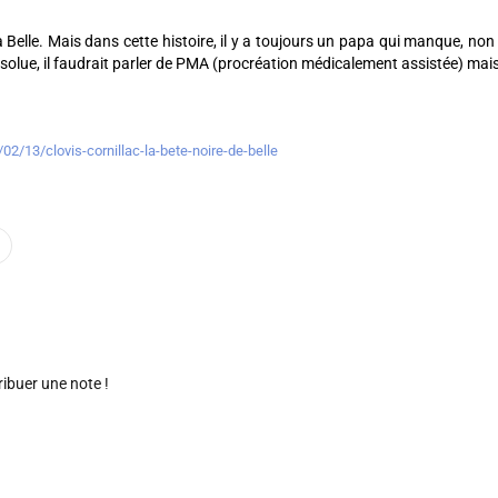
à Belle. Mais dans cette histoire, il y a toujours un papa qui manque, non ?
absolue, il faudrait parler de PMA (procréation médicalement assistée) mais 
02/13/clovis-cornillac-la-bete-noire-de-belle
ribuer une note !