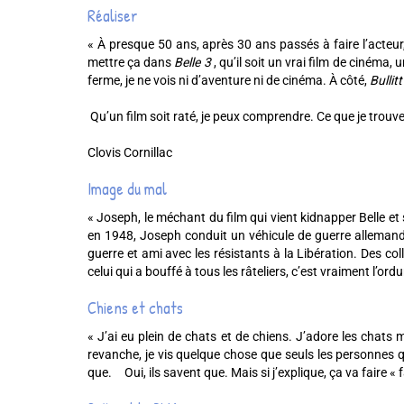
Réaliser
« À presque 50 ans, après 30 ans passés à faire l’acteu
mettre ça dans
Belle 3
, qu’il soit un vrai film de cinéma,
ferme, je ne vois ni d’aventure ni de cinéma. À côté,
Bullitt
Qu’un film soit raté, je peux comprendre. Ce que je trouv
Clovis Cornillac
Image du mal
« Joseph, le méchant du film qui vient kidnapper Belle et
en 1948, Joseph conduit un véhicule de guerre allemand… M
guerre et ami avec les résistants à la Libération. Des col
celui qui a bouffé à tous les râteliers, c’est vraiment l’ordu
Chiens et chats
« J’ai eu plein de chats et de chiens. J’adore les chats 
revanche, je vis quelque chose que seuls les personnes 
que. Oui, ils savent que. Mais si j’explique, ça va faire 