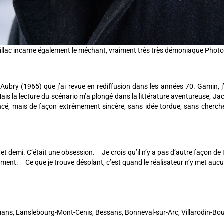
nillac incarne également le méchant, vraiment très très démoniaque Ph
le Aubry (1965) que j’ai revue en rediffusion dans les années 70. Gamin, j
 Mais la lecture du scénario m’a plongé dans la littérature aventureuse,
ancé, mais de façon extrêmement sincère, sans idée tordue, sans chercher
et demi. C’était une obsession. Je crois qu’il n’y a pas d’autre façon de f
agement. Ce que je trouve désolant, c’est quand le réalisateur n’y met au
mans, Lanslebourg-Mont-Cenis, Bessans, Bonneval-sur-Arc, Villarodin-Bou