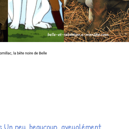
rnillac, la bête noire de Belle
rès Un peu, beaucoup, aveuglément