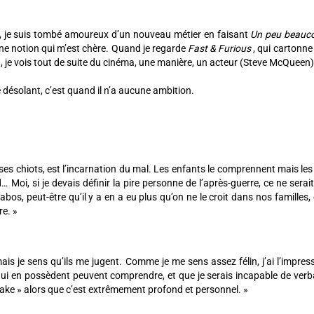
r, je suis tombé amoureux d’un nouveau métier en faisant
Un peu beauc
 une notion qui m’est chère. Quand je regarde
Fast & Furious
, qui cartonne 
, je vois tout de suite du cinéma, une manière, un acteur (Steve McQueen).
e désolant, c’est quand il n’a aucune ambition.
 ses chiots, est l’incarnation du mal. Les enfants le comprennent mais les
oi, si je devais définir la pire personne de l’après-guerre, ce ne serait
labos, peut-être qu’il y a en a eu plus qu’on ne le croit dans nos familles,
re. »
mais je sens qu’ils me jugent. Comme je me sens assez félin, j’ai l’impr
qui en possèdent peuvent comprendre, et que je serais incapable de verba
« fake » alors que c’est extrêmement profond et personnel. »