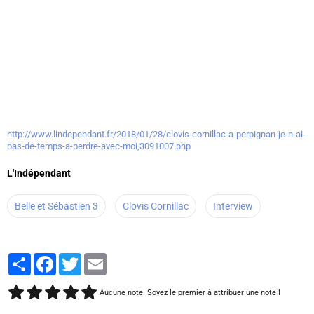
http://www.lindependant.fr/2018/01/28/clovis-cornillac-a-perpignan-je-n-ai-
pas-de-temps-a-perdre-avec-moi,3091007.php
L'Indépendant
Belle et Sébastien 3
Clovis Cornillac
Interview
Partager
Facebook
Twitter
Email
Aucune note. Soyez le premier à attribuer une note !