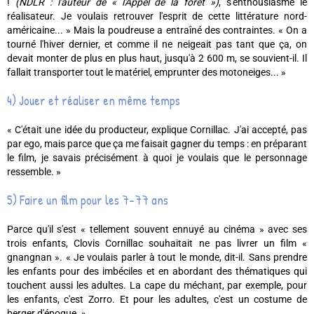
!
(NDLR : l'auteur de « l'Appel de la forêt »)
, s'enthousiasme le
réalisateur. Je voulais retrouver l'esprit de cette littérature nord-
américaine... » Mais la poudreuse a entraîné des contraintes. « On a
tourné l'hiver dernier, et comme il ne neigeait pas tant que ça, on
devait monter de plus en plus haut, jusqu'à 2 600 m, se souvient-il. Il
fallait transporter tout le matériel, emprunter des motoneiges... »
4) Jouer et réaliser en même temps
« C'était une idée du producteur, explique Cornillac. J'ai accepté, pas
par ego, mais parce que ça me faisait gagner du temps : en préparant
le film, je savais précisément à quoi je voulais que le personnage
ressemble. »
5) Faire un film pour les 7-77 ans
Parce qu'il s'est « tellement souvent ennuyé au cinéma » avec ses
trois enfants, Clovis Cornillac souhaitait ne pas livrer un film «
gnangnan ». « Je voulais parler à tout le monde, dit-il. Sans prendre
les enfants pour des imbéciles et en abordant des thématiques qui
touchent aussi les adultes. La cape du méchant, par exemple, pour
les enfants, c'est Zorro. Et pour les adultes, c'est un costume de
berger d'époque. »