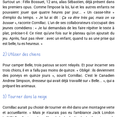
Surtout un : Félix Bossuet, 12 ans, alias Sébastien, déjà présent dans
les premiers opus. Comme l'impose la loi, lui et les autres enfants ne
pouvaient jouer que quatre heures par jour... « Un casse-tête »
d'emploi du temps. « Je lui ai dit :
Ça va être très gai, mais on va
bosser
», raconte Cornillac. L'un de ses collaborateurs s'occupait des
jeunes comédiens : « Je lui demandais de les faire répéter le texte à
plat, précise-t-il. Ce n'est qu'une fois sur le plateau qu'on ajoutait du
jeu. Après, faut pas rêver : avec un enfant, quand tu as une prise qui
est belle, tu es heureux. »
2) Utiliser des chiens
Pour camper Belle, trois patous se sont relayés. Et pour incarner ses
trois chiots, il en a fallu pas moins de quinze. « Obligé : ils deviennent
des poneys en quinze jours », sourit Cornillac. C'est le Canadien
Andrew Simpson, dresseur qui avait déjà travaillé sur « Belle... », qui a
préparé les animaux.
3) Tourner dans la neige
Cornillac aurait pu choisir de tourner en été dans une montagne verte
et accueillante. « Mais je n'aurais pas eu l'ambiance Jack London