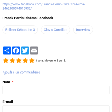
https://www.facebook.com/Franck-Perrin-Cin%C3%A9ma-
2462100574015932/
Franck Perrin Cinéma Facebook
Belle et Sébastien 3
Clovis Cornillac
Interview
Partager
Facebook
Twitter
Email
1
vote. Moyenne
5
sur 5.
Ajouter un commentaire
Nom
E-mail